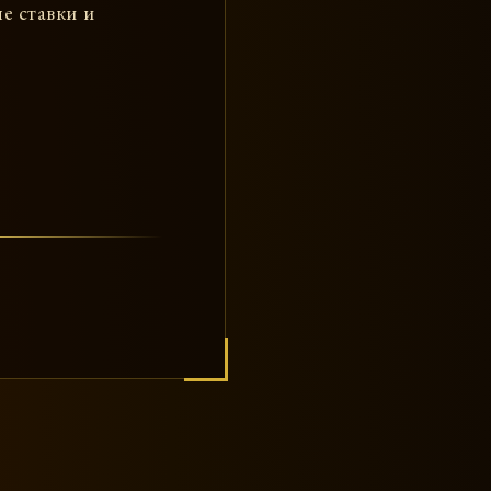
е ставки и