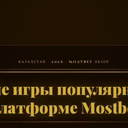
КАЗАХСТАН · 2026 · MOSTBET ОБЗОР
е игры популяр
латформе Mostb