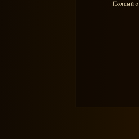
Полный об