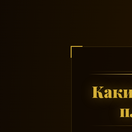
Каки
п